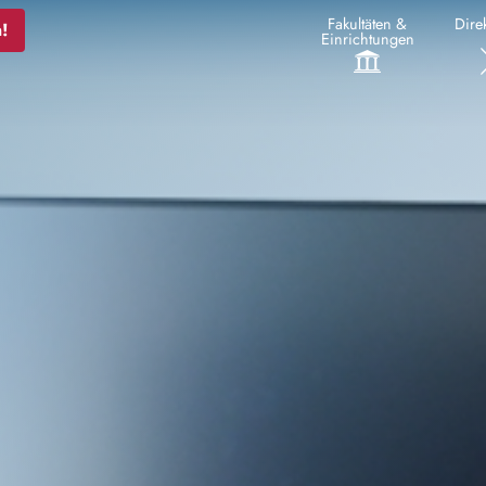
Fakultäten &
Direk
!
Einrichtungen