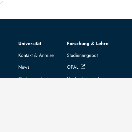
Top navigation
Universität
Forschung & Lehre
Kontakt & Anreise
Studienangebot
News
OPAL
Stellenangebote
Hochschulportal
Selbstbedienungsservice Studier
Selbstbedienungsservice Prüfer