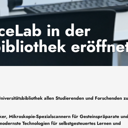
ceLab in der
ibliothek eröffne
niversitätsbibliothek allen Studierenden und Forschenden z
ker, Mikroskopie-Spezialscannern für Gesteinspräparate un
odernste Technologien für selbstgesteuertes Lernen und