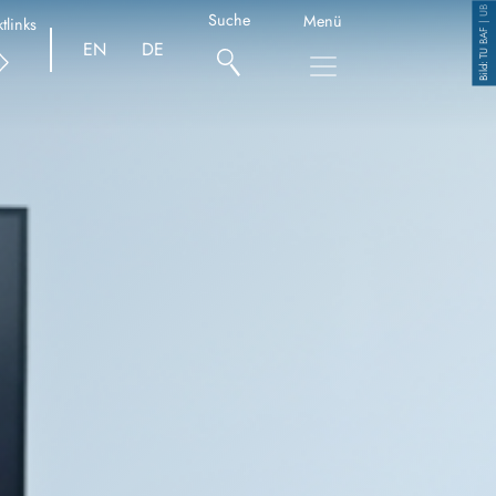
TU BAF | UB
Suche
Menü
tlinks
Copyright
EN
DE