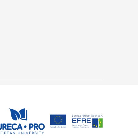
necht und die kommissarische Leiterin der Bibliothek Dr. Dana Kuhn
versitätsbibliothek Freiberg
Neues Geoarchiv
entdeckt: Versteinertes
Holz erzählt 300
24. Juli 2026
Millionen Jahre
Steffen Trümper
Erdgeschichte