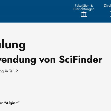
Fakultäten &
Direk
Einrichtungen
ulung
endung von SciFinder
ng in Teil 2
r "Alginit"