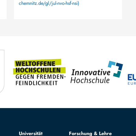
chemnitz.de/gl/jul-nvo-hsf-nsi)
Top navigation
Universität
Forschung & Lehre