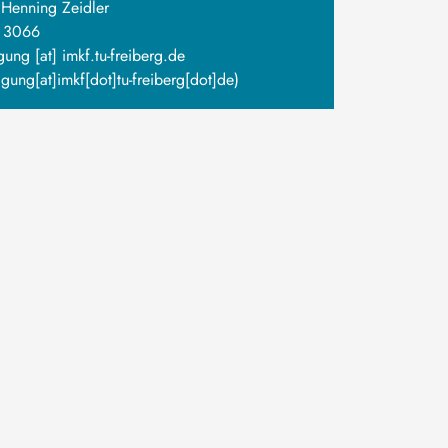
. Henning Zeidler
 3066
igung
[at]
imkf
.
tu-freiberg
.
de
igung[at]imkf[dot]tu-freiberg[dot]de)