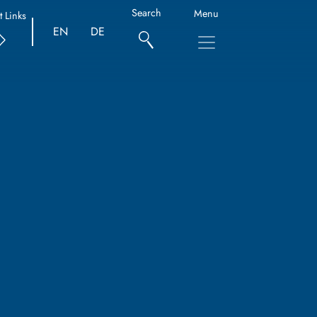
Search
Menu
t Links
EN
DE