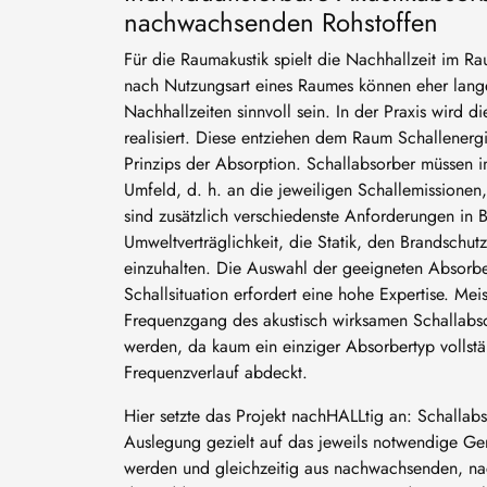
nachwachsenden Rohstoffen
Für die Raumakustik spielt die Nachhallzeit im R
nach Nutzungsart eines Raumes können eher lang
Nachhallzeiten sinnvoll sein. In der Praxis wird d
realisiert. Diese entziehen dem Raum Schallenergi
Prinzips der Absorption. Schallabsorber müssen i
Umfeld, d. h. an die jeweiligen Schallemissione
sind zusätzlich verschiedenste Anforderungen in 
Umweltverträglichkeit, die Statik, den Brandschu
einzuhalten. Die Auswahl der geeigneten Absorber
Schallsituation erfordert eine hohe Expertise. M
Frequenzgang des akustisch wirksamen Schallabs
werden, da kaum ein einziger Absorbertyp vollst
Frequenzverlauf abdeckt.
Hier setzte das Projekt nachHALLtig an: Schallabso
Auslegung gezielt auf das jeweils notwendige Ge
werden und gleichzeitig aus nachwachsenden, nac