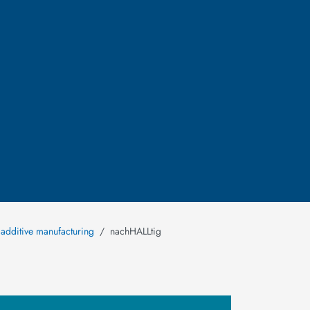
 additive manufacturing
nachHALLtig