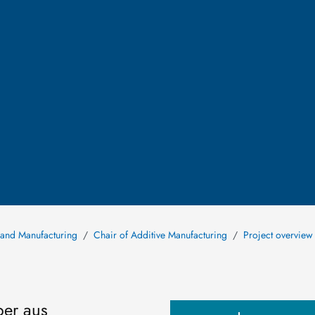
n and Manufacturing
Chair of Additive Manufacturing
Project overview
ber aus