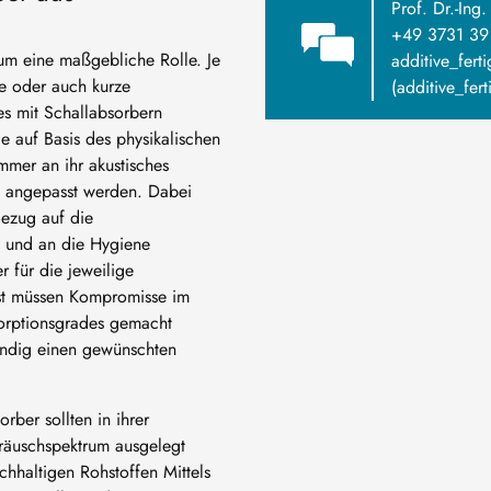
Prof. Dr.-Ing
+49 3731 39
aum eine maßgebliche Rolle. Je
additive_fert
e oder auch kurze
(additive_fert
ies mit Schallabsorbern
e auf Basis des physikalischen
mmer an ihr akustisches
n, angepasst werden. Dabei
Bezug auf die
tz und an die Hygiene
 für die jeweilige
eist müssen Kompromisse im
orptionsgrades gemacht
ändig einen gewünschten
rber sollten in ihrer
räuschspektrum ausgelegt
hhaltigen Rohstoffen Mittels