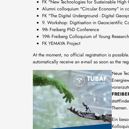
FK "New Technologies for Sustainable High 
Alumni colloquium "Circular Economy" in co
FK "The Digital Underground - Digital Geosy
9. Workshop: Digitisation in Geoscientific Co
9th Freiberg PhD Conference
19th Freiberg Colloquium of Young Research
FK YEMAYA Project
At the moment, no official registration is possibl
automatically receive an e-mail as soon as the reg
Image
Neue Tec
Energiew
voranzut
FREIBE
stattfind
Themen
Ein beso
Kolloqui