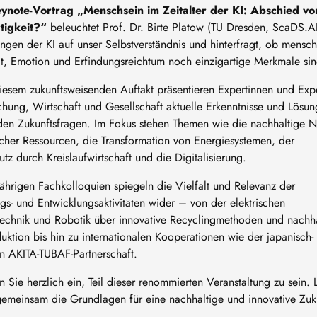
ynote-Vortrag „Menschsein im Zeitalter der KI: Abschied vo
tigkeit?“
beleuchtet Prof. Dr. Birte Platow (TU Dresden, ScaDS.AI
ngen der KI auf unser Selbstverständnis und hinterfragt, ob mensch
tät, Emotion und Erfindungsreichtum noch einzigartige Merkmale si
esem zukunftsweisenden Auftakt präsentieren Expertinnen und Exp
chung, Wirtschaft und Gesellschaft aktuelle Erkenntnisse und Lösu
en Zukunftsfragen. Im Fokus stehen Themen wie die nachhaltige 
cher Ressourcen, die Transformation von Energiesystemen, der
utz durch Kreislaufwirtschaft und die Digitalisierung.
jährigen Fachkolloquien spiegeln die Vielfalt und Relevanz der
gs- und Entwicklungsaktivitäten wider – von der elektrischen
technik und Robotik über innovative Recyclingmethoden und nachha
uktion bis hin zu internationalen Kooperationen wie der japanisch-
n AKITA-TUBAF-Partnerschaft.
n Sie herzlich ein, Teil dieser renommierten Veranstaltung zu sein. 
gemeinsam die Grundlagen für eine nachhaltige und innovative Zuk
!