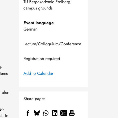
TU Bergakademie Freiberg,
campus grounds
Event language
German
Lecture/Colloquium/Conference
Registration required
e
steme
Add to Calendar
tralen
Share page:
er-
t. In