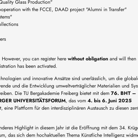
Quality Glass Production"
operation with the FCCE, DAAD project "Alumni in Transfer"
stems"
llections
ers
e. However, you can register here
without obligation
and will then
istration has been activated.
hnologien und innovative Ansätze sind unerlässlich, um die global
ende und die Entwicklung umweltverträglicher Materialien und Sy
reiben. Die TU Bergakademie Freiberg bietet mit dem
76. BHT –
RGER UNIVERSITÄTSFORUM
, das vom
4. bis 6. Juni 2025
et, eine Plattform für den interdisziplinären Austausch zu diesen zen
.
nderes Highlight in diesem Jahr ist die Eröffnung mit dem 34. Krüg
um, das sich dem hochaktuellen Thema Künstliche Intelligenz widme