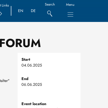
Search
Menu
t Links
EN
DE
Y FORUM
Start
04.06.2025
End
alter"
06.06.2025
Event location