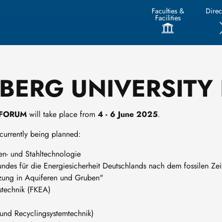
Faculties &
Direc
Facilities
EIBERG UNIVERSIT
SFORUM
will take place from
4 - 6 June 2025
.
 currently being planned:
isen- und Stahltechnologie
des für die Energiesicherheit Deutschlands nach dem fossilen Zeit
zung in Aquiferen und Gruben"
stechnik (FKEA)
 und Recyclingsystemtechnik)