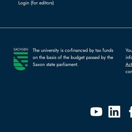
Log in with TUBAF Login
The university is co-financed by tax funds
You
on the basis of the budget passed by the
inf
Saxon state parliament.
Ac
com