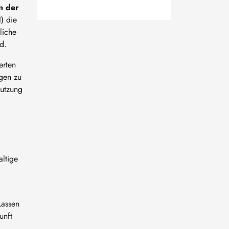
n der
) die
liche
nd.
erten
ngen zu
Nutzung
ltige
Lassen
unft