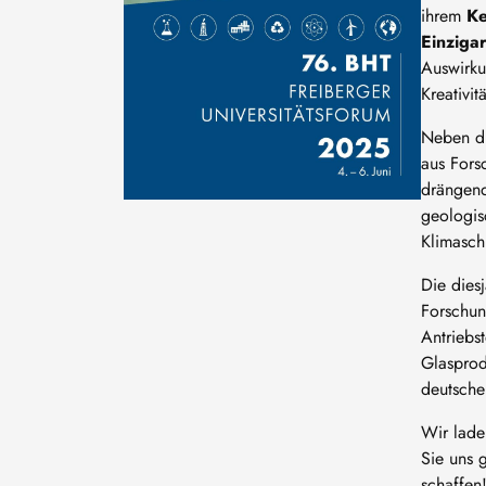
ihrem
Ke
Einzigar
Auswirku
Kreativi
Neben di
aus Fors
drängend
geologis
Klimasch
Die dies
Forschun
Antriebs
Glasprod
deutsche
Wir lade
Sie uns 
schaffen