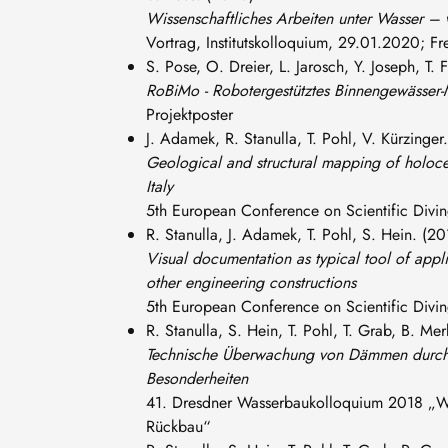
Wissenschaftliches Arbeiten unter Wasser –
Vortrag, Institutskolloquium, 29.01.2020; Fr
S. Pose, O. Dreier, L. Jarosch, Y. Joseph, T. F
RoBiMo - Robotergestütztes Binnengewässer-
Projektposter
J. Adamek, R. Stanulla, T. Pohl, V. Kürzinger
Geological and structural mapping of holoce
Italy
5th European Conference on Scientific Divi
R. Stanulla, J. Adamek, T. Pohl, S. Hein. (20
Visual documentation as typical tool of appli
other engineering constructions
5th European Conference on Scientific Divi
R. Stanulla, S. Hein, T. Pohl, T. Grab, B. Mer
Technische Überwachung von Dämmen durch W
Besonderheiten
41. Dresdner Wasserbaukolloquium 2018 „W
Rückbau“