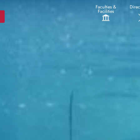
Faculties &
Direc
Facilities