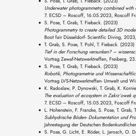
S. Pose, T. Grab, T. Fieback. (2023)
Underwater photogrammetry combined with di
7. ECSD – Roscoff, 16.05.2023, Roscoff F
S. Pose, T. Grab, T. Fieback. (2023)
Photogrammetry to create detailed 3D model
Boot fair Düsseldorf- Scientific Diving, 20
T. Grab, S. Pose, T. Pohl, T. Fieback. (2023)
Tief in der Forschung versunken? – wissensc
Vortrag Zewaf-Netzwerktreffen, Freiberg, 2
S. Pose, T. Grab, T. Fieback. (2023)
Robotik, Photogrametrie und Wissenschaftli
Vortrag LVS-Netzwerktreffen- Umwelt und Wi
K. Radoslaw, P. Dynowski, T. Grab, K. Korni
The evaluation of ecosystem in Zakrz´owek q
7. ECSD – Roscoff, 15.05.2023, Foscoff Fr
L. Hohenstein, F. Franzke, S. Pose, T. Grab, 
Subhydrische Böden- Dokumentation und Pro
Jahrestagung der Deutschen Bodenkundlichen
S. Pose, G. Licht, E. Röder, L. Jarosch, O. D