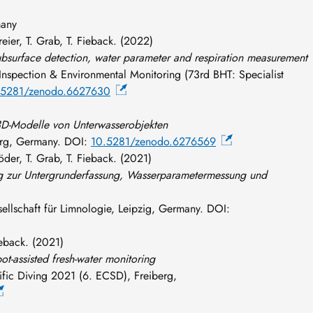
many
reier, T. Grab, T. Fieback. (2022)
subsurface detection, water parameter and respiration measurement
nspection & Environmental Monitoring (73rd BHT: Specialist
.5281/zenodo.6627630
 3D-Modelle von Unterwasserobjekten
urg, Germany. DOI:
10.5281/zenodo.6276569
Röder, T. Grab, T. Fieback. (2021)
ng zur Untergrunderfassung, Wasserparametermessung und
ellschaft für Limnologie, Leipzig, Germany. DOI:
Fieback. (2021)
bot-assisted fresh-water monitoring
ific Diving 2021 (6. ECSD), Freiberg,