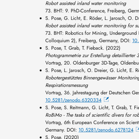
Robot assisted inland water monitoring
73. BHT: 9. PhD-Conference, Freiberg, Ger
S. Pose, G. Licht, E. Röder, L. Jarosch, O. D
Robot assisted inland water monitoring for 
73. BHT: Robotics for Mining, Underground I
Colloquium 2), Freiberg, Germany, DOI:
10
S. Pose, T. Grab, T. Fieback. (2022)
Photogrammetrie zur Erstellung detaillierter
Vortrag, 20. Oldenburger 3D-Tage, Oldenb
S. Pose, L. Jarosch, O. Dreier, G. Licht, E. 
Robotergestütztes Binnengewässer Monitori
Respirationsmessung
Vortrag, 36. Jahrestagung der Deutschen Ges
10.5281/zenodo.6320334
S. Pose, S. Reitmann, G. Licht, T. Grab, T. 
RoBiMo - The tasks of scientific divers for ro
Vortrag, 6th European Conference on Scient
Germany. DOI:
10.5281/zenodo.6278124
S. Pose. (2020)