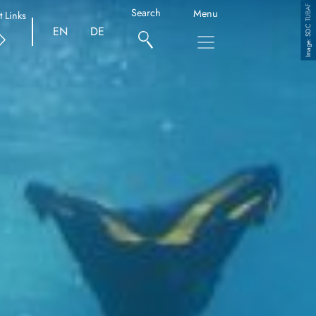
SDC TUBAF
Search
Menu
t Links
EN
DE
Copyright