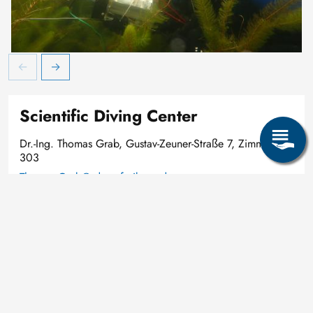
Scientific diver with temperature measuring device
D
Scientific Diving Center
Dr.-Ing. Thomas Grab, Gustav-Zeuner-Straße 7, Zimmer
303
Thomas.Grab@sdc.tu-freiberg.de
+49 3731 39-3004
Share page: