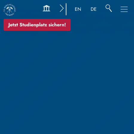
Bild
EN
DE
Jetzt Studienplatz sichern!