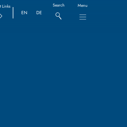
Search
Menu
t Links
EN
DE