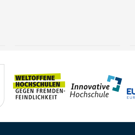
Knowledge that goes
deeper
3 August, 2026
TUBAF