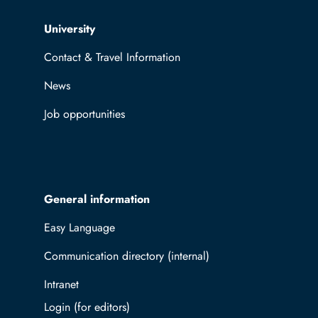
Top navigation
University
Contact & Travel Information
News
Job opportunities
General information
Easy Language
Communication directory (internal)
Intranet
Log in with TUBAF Login