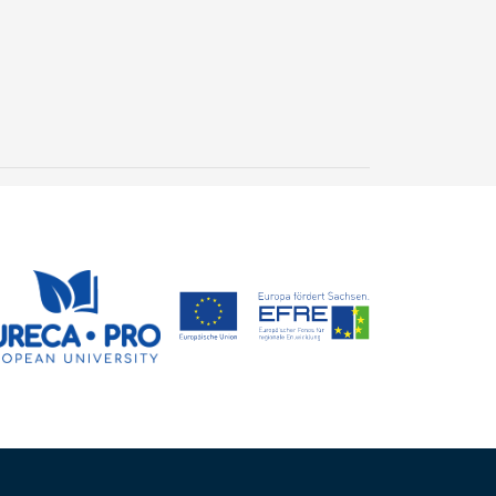
New geological archive
discovered: fossilised
wood reveals 300 million
24 July, 2026
years of Earth’s history
Steffen Trümper