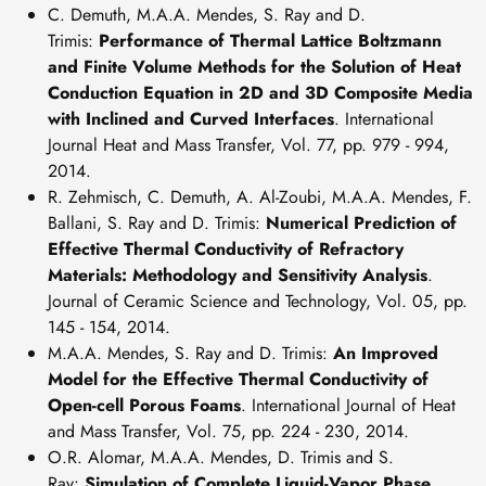
C. Demuth, M.A.A. Mendes, S. Ray and D.
Trimis:
Performance of Thermal Lattice Boltzmann
and Finite Volume Methods for the Solution of Heat
Conduction Equation in 2D and 3D Composite Media
with Inclined and Curved Interfaces
. International
Journal Heat and Mass Transfer, Vol. 77, pp. 979 - 994,
2014.
R. Zehmisch, C. Demuth, A. Al-Zoubi, M.A.A. Mendes, F.
Ballani, S. Ray and D. Trimis:
Numerical Prediction of
Effective Thermal Conductivity of Refractory
Materials: Methodology and Sensitivity Analysis
.
Journal of Ceramic Science and Technology, Vol. 05, pp.
145 - 154, 2014.
M.A.A. Mendes, S. Ray and D. Trimis:
An Improved
Model for the Effective Thermal Conductivity of
Open-cell Porous Foams
. International Journal of Heat
and Mass Transfer, Vol. 75, pp. 224 - 230, 2014.
O.R. Alomar, M.A.A. Mendes, D. Trimis and S.
Ray:
Simulation of Complete Liquid-Vapor Phase