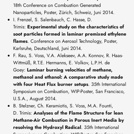
18th Conference on Combustion Generated
Nanoparticles, Poster, Zürich, Schweiz, Juni 2014.
I. Frenzel, S. Salenbauch, C. Hasse, D.
Trimis:
Experimental study on the characteristics of
soot particles formed in laminar premixed ethylene
flames
. Conference on Aerosol Technology, Poster,
Karlsruhe, Deutschland, Juni 2014.
F. Rau, S. Voss, V.A. Alekseev, A.A. Konnov, R. Haas-
Wittmüß, R.T.E. Hermanns, E. Volkov, L.P.H. de
Goey:
Laminar burning velocities of methane,
methanol and ethanol: A comparative study made
with four Heat Flux burner setups
. 35th International
Symposium on Combustion, WIP-Poster, San Francisco,
U.S.A., August 2014.
B. Stelzner, Ch. Keramiotis, S. Voss, M.A. Founti,
D. Trimis:
Analyses of the Flame Structure for lean
Methane-Air Combustion in Porous Inert Media by
resolving the Hydroxyl Radical
. 35th International