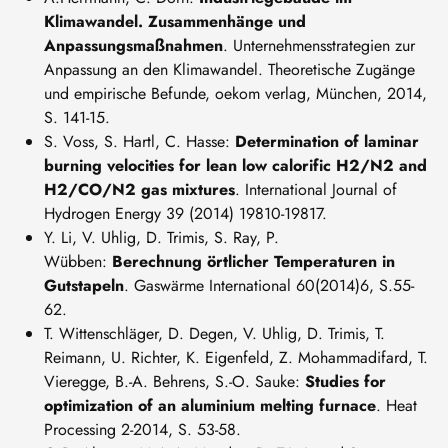
Klimawandel. Zusammenhänge und
Anpassungsmaßnahmen
. Unternehmensstrategien zur
Anpassung an den Klimawandel. Theoretische Zugänge
und empirische Befunde, oekom verlag, München, 2014,
S. 141-15.
S. Voss, S. Hartl, C. Hasse:
Determination of laminar
burning velocities for lean low calorific H2/N2 and
H2/CO/N2 gas mixtures
. International Journal of
Hydrogen Energy 39 (2014) 19810-19817.
Y. Li, V. Uhlig, D. Trimis, S. Ray, P.
Wübben:
Berechnung örtlicher Temperaturen in
Gutstapeln
. Gaswärme International 60(2014)6, S.55-
62.
T. Wittenschläger, D. Degen, V. Uhlig, D. Trimis, T.
Reimann, U. Richter, K. Eigenfeld, Z. Mohammadifard, T.
Vieregge, B.-A. Behrens, S.-O. Sauke:
Studies for
optimization of an aluminium melting furnace
. Heat
Processing 2-2014, S. 53-58.