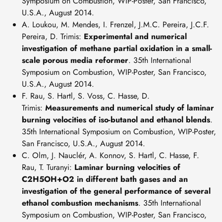
Symposium on Combustion, WIP-Poster, San Francisco,
U.S.A., August 2014.
A. Loukou, M. Mendes, I. Frenzel, J.M.C. Pereira, J.C.F.
Pereira, D. Trimis:
Experimental and numerical
investigation of methane partial oxidation in a small-
scale porous media reformer
. 35th International
Symposium on Combustion, WIP-Poster, San Francisco,
U.S.A., August 2014.
F. Rau, S. Hartl, S. Voss, C. Hasse, D.
Trimis:
Measurements and numerical study of laminar
burning velocities of iso-butanol and ethanol blends
.
35th International Symposium on Combustion, WIP-Poster,
San Francisco, U.S.A., August 2014.
C. Olm, J. Nauclér, A. Konnov, S. Hartl, C. Hasse, F.
Rau, T. Turanyi:
Laminar burning velocities of
C2H5OH+O2 in different bath gases and an
investigation of the general performance of several
ethanol combustion mechanisms
. 35th International
Symposium on Combustion, WIP-Poster, San Francisco,