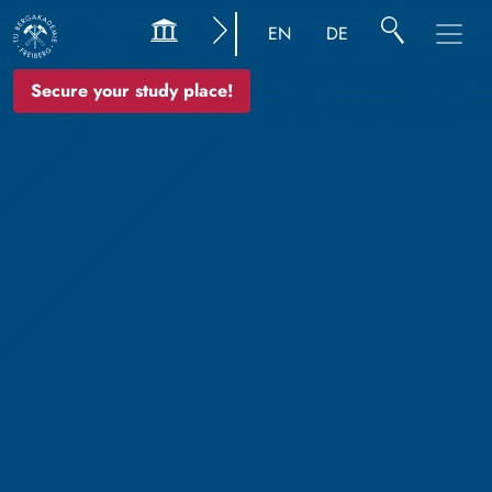
EN
DE
Secure your study place!