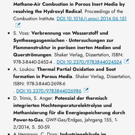
Methane-Air Combustion in Porous Inert Media by
resolving the Hydroxyl Radical
. Proceedings of the
Combustion Institute.
DOI:10.1016/j.proci.2014.06.151
S. Voss:
Verbrennung von Wasserstoff und
Synthesegasgemischen - Untersuchungen zur
Flammenstruktur in porösen inerten Medien und
Querströmungen
. Shaker Verlag, Dissertation, ISBN:
978-3-8440-2452-4 .
DOI:10.2370/9783844024524
A. Loukou:
Thermal Partial Oxidation and Soot
formation in Porous Media
. Shaker Verlag, Dissertation,
ISBN: 978-3-8440-2698-6
.
DOI:10.2370/9783844026986
D. Trimis, S. Anger:
Potenzial der thermisch
integrierten Hochtemperaturelektrolyse und
Methanisierung für die Energiespeicherung durch
Power-to-Gas
. GWF-Gas/Erdgas, Jahrgang 155, 1-
2/2014, S. 50-59.
A.Herrmann, C. Dorn:
Industriegebäude im