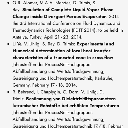
O.R. Alomar, M.A.A. Mendes, D. Trimis, S.
Ray:
Simulation of Complete Liquid-Vapor Phase
Change inside Divergent Porous Evaporator
. 2014
the 3rd International Conference on Fluid Dynamics and
Thermodynamics Technologies (FDTT 2014), to be held in
Antalya, Turkey, April 21 - 23, 2014.
Li Ye, V. Uhlig, S. Ray, D. Trimis:
Experimental and
Numerical determination of local heat transfer
characteristics of a truncated cone in cross-flow
.
Jahrestreffen der ProcessNet-Fachgruppe
Abfallbehandlung und Wertstoffrückgewinnung,
Gasreinigung und Hochtemperaturtechnik, Karlsruhe,
Germany, February 17 - 18, 2014.
R. Behrend, I. Chaplygin, C. Dorn, V. Uhlig, D.
Trimis:
Bestimmung von Dielektrizitätsparametern
keramischer Rohstoffe bei erhöhten Temperaturen
.
Jahrestreffen der ProcessNet-Fachgruppen
Abfallbehandlung und Wertstoffrückgewinnung,
Gasreinigung und Hochtemperaturtechnik 17./18. Februar