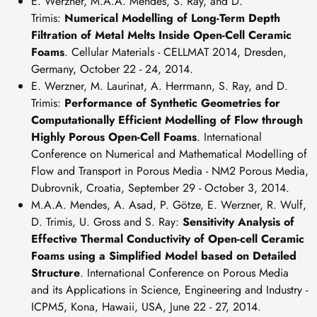
E. Werzner, M.A.A. Mendes, S. Ray, and D.
Trimis:
Numerical Modelling of Long-Term Depth
Filtration of Metal Melts Inside Open-Cell Ceramic
Foams
. Cellular Materials - CELLMAT 2014, Dresden,
Germany, October 22 - 24, 2014.
E. Werzner, M. Laurinat, A. Herrmann, S. Ray, and D.
Trimis:
Performance of Synthetic Geometries for
Computationally Efficient Modelling of Flow through
Highly Porous Open-Cell Foams
. International
Conference on Numerical and Mathematical Modelling of
Flow and Transport in Porous Media - NM2 Porous Media,
Dubrovnik, Croatia, September 29 - October 3, 2014.
M.A.A. Mendes, A. Asad, P. Götze, E. Werzner, R. Wulf,
D. Trimis, U. Gross and S. Ray:
Sensitivity Analysis of
Effective Thermal Conductivity of Open-cell Ceramic
Foams using a Simplified Model based on Detailed
Structure
. International Conference on Porous Media
and its Applications in Science, Engineering and Industry -
ICPM5, Kona, Hawaii, USA, June 22 - 27, 2014.