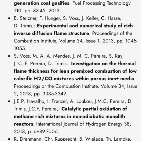
generation coal gasifies
. Fuel Processing Technology
110, pp. 33-45, 2013.
B. Stelzner, F. Hunger, S. Voss, J. Keller, C. Hasse,
D. Trimis,:
Experimental and numerical study of rich
inverse diffusion flame structure
. Proceedings of the
Combustion Institute, Volume 34, Issue 1, 2013, pp. 1045-
1055.
S. Voss, M. A. A. Mendes, J. M. C. Pereira, S. Ray,
J. C. F. Pereira, D. Trimis,:
Investigation on the thermal
flame thickness for lean premixed combustion of low
calorific H2/CO mixtures within porous inert media
.
Proceedings of the Combustion Institute, Volume 34, Issue
2, 2013, pp. 3335-3342.
J.E.P. Navalho, I. Frenzel, A. Loukou, J.M.C. Pereira, D.
Trimis, J.C.F. Pereira,:
Catalytic partial oxidation of
methane rich mixtures in non-adiabatic monolith
reactors
. International Journal of Hydrogen Energy 38,
2013, p. 6989-7006.
R. Drehmann, Chr. Rupprecht, B. Wielage, Th. Lampke,