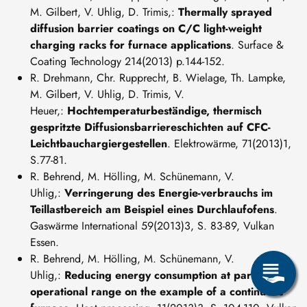
M. Gilbert, V. Uhlig, D. Trimis,:
Thermally sprayed
diffusion barrier coatings on C/C light-weight
charging racks for furnace applications
. Surface &
Coating Technology 214(2013) p.144-152.
R. Drehmann, Chr. Rupprecht, B. Wielage, Th. Lampke,
M. Gilbert, V. Uhlig, D. Trimis, V.
Heuer,:
Hochtemperaturbeständige, thermisch
gespritzte Diffusionsbarriereschichten auf CFC-
Leichtbauchargiergestellen
. Elektrowärme, 71(2013)1,
S.77-81.
R. Behrend, M. Hölling, M. Schünemann, V.
Uhlig,:
Verringerung des Energie-verbrauchs im
Teillastbereich am Beispiel eines Durchlaufofens
.
Gaswärme International 59(2013)3, S. 83-89, Vulkan
Essen.
R. Behrend, M. Hölling, M. Schünemann, V.
Uhlig,:
Reducing energy consumption at partial-load
operational range on the example of a continuous