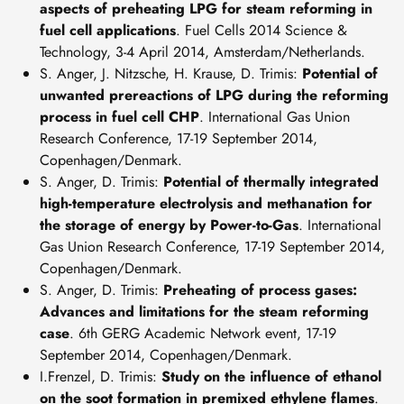
aspects of preheating LPG for steam reforming in
fuel cell applications
. Fuel Cells 2014 Science &
Technology, 3-4 April 2014, Amsterdam/Netherlands.
S. Anger, J. Nitzsche, H. Krause, D. Trimis:
Potential of
unwanted prereactions of LPG during the reforming
process in fuel cell CHP
. International Gas Union
Research Conference, 17-19 September 2014,
Copenhagen/Denmark.
S. Anger, D. Trimis:
Potential of thermally integrated
high-temperature electrolysis and methanation for
the storage of energy by Power-to-Gas
. International
Gas Union Research Conference, 17-19 September 2014,
Copenhagen/Denmark.
S. Anger, D. Trimis:
Preheating of process gases:
Advances and limitations for the steam reforming
case
. 6th GERG Academic Network event, 17-19
September 2014, Copenhagen/Denmark.
I.Frenzel, D. Trimis:
Study on the influence of ethanol
on the soot formation in premixed ethylene flames
.