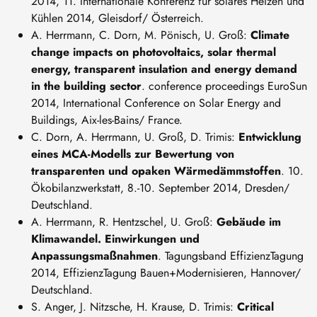
2014, 11. Internationale Konferenz für solares Heizen und
Kühlen 2014, Gleisdorf/ Österreich.
A. Herrmann, C. Dorn, M. Pönisch, U. Groß:
Climate
change impacts on photovoltaics, solar thermal
energy, transparent insulation and energy demand
in the building sector
. conference proceedings EuroSun
2014, International Conference on Solar Energy and
Buildings, Aix-les-Bains/ France.
C. Dorn, A. Herrmann, U. Groß, D. Trimis:
Entwicklung
eines MCA-Modells zur Bewertung von
transparenten und opaken Wärmedämmstoffen
. 10.
Ökobilanzwerkstatt, 8.-10. September 2014, Dresden/
Deutschland.
A. Herrmann, R. Hentzschel, U. Groß:
Gebäude im
Klimawandel. Einwirkungen und
Anpassungsmaßnahmen
. Tagungsband EffizienzTagung
2014, EffizienzTagung Bauen+Modernisieren, Hannover/
Deutschland.
S. Anger, J. Nitzsche, H. Krause, D. Trimis:
Critical