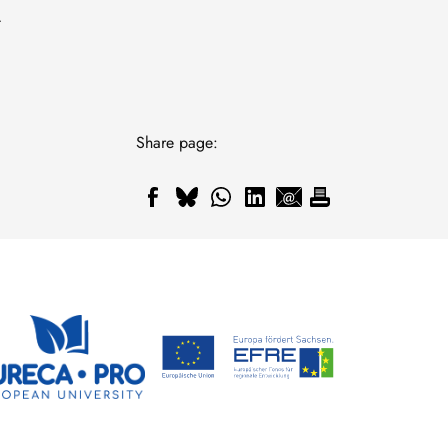
t
Share page: