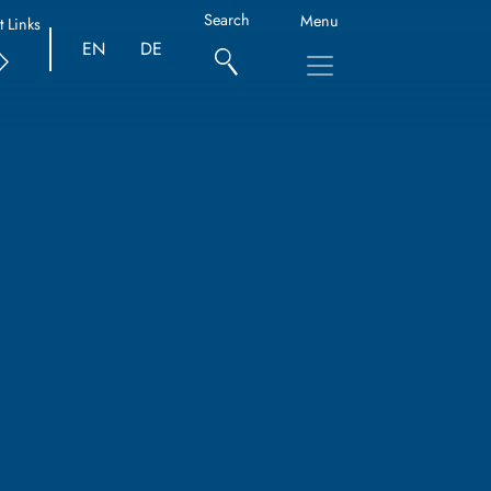
Search
Menu
t Links
EN
DE