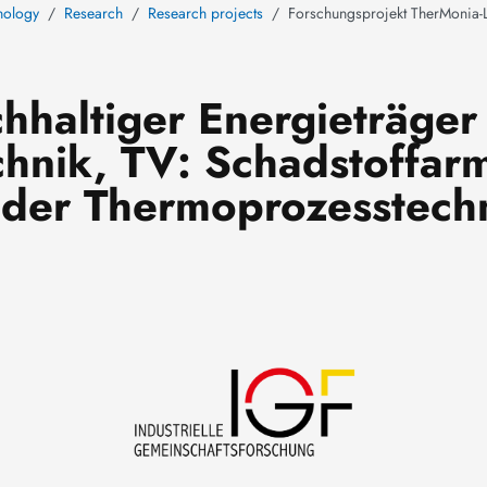
nology
Research
Research projects
Forschungsprojekt TherMoni
haltiger Energieträger 
hnik, TV: Schadstoffar
der Thermoprozesstech
Image