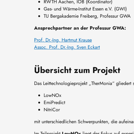
RWTH Aachen, IOB (Koordinator)
Gas- und Wärme-Institut Essen e.V. (GWI)
TU Bergakademie Freiberg, Professur GWA
Ansprechpartner an der Professur GWA:
Prof. Dr.-Ing. Hartmut Krause
Assoc. Prof. Dr.-Ing. Sven Eckart
Übersicht zum Projekt
Das Leittechnologieprojekt „TherMonia“ gliedert si
LowNOx
EmiPredict
NitriCor
mit unterschiedlichen Schwerpunkten, die aufein
Im Teilprojekt
LowNOx
liegt der Fokus auf exp