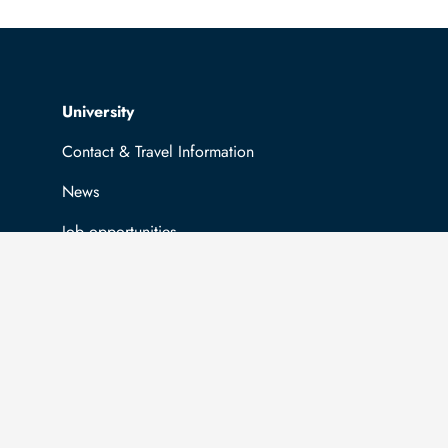
Top navigation
University
Contact & Travel Information
News
Job opportunities
General information
Easy Language
Communication directory (internal)