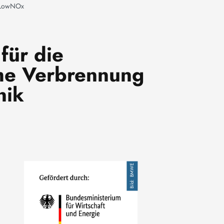
a-LowNOx
für die
me Verbrennung
nik
Image
BMWE