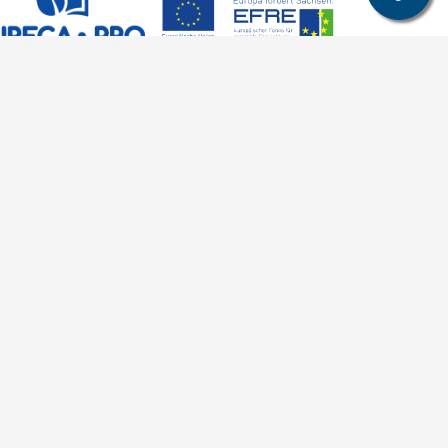
Allgemeines
Leichte Sprache
Kommunikationsverzeichnis (intern)
Intranet
ende
Mit TUBAF Login anmelden