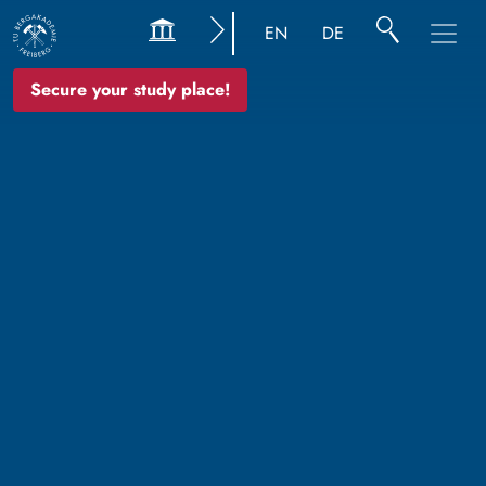
EN
DE
Secure your study place!