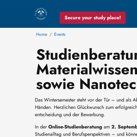
Secure your study place!
Home
Events
Studienberatu
Materialwisse
sowie Nanotec
Das Wintersemester steht vor der Tür – und als Ab
Händen. Herzlichen Glückwunsch zum erfolgreiche
entscheidung und der Bewerbung.
In der
Online-Studienberatung
am
2. Septem
Studienalltag und Berufsperspektiven – und könn