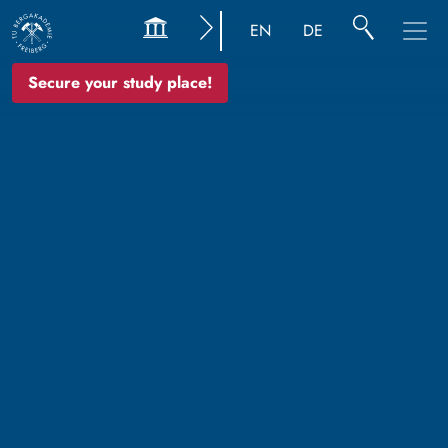
EN
DE
Secure your study place!