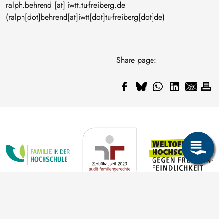
ralph
.
behrend
[at]
iwtt
.
tu-freiberg
.
de
(ralph[dot]behrend[at]iwtt[dot]tu-freiberg[dot]de)
Share page: