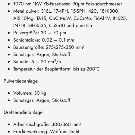
1070 nm 1kW Yb-Faserlaser, 90µm Fokusdurchmesser
Metallpulver: 316L, 17-4PH, 15-SPH, 420, 18Ni300,
AISi10Mg, TA15, CoCrMoW, CoCrMo, Ti6Al4V, IN625,
IN718, GH3536, CuSn10 and pure Cu
Pulvergröße: 30 – 70 µm
Schichtdicke: 0,02 – 0,1 mm
Bauraumgröße: 275x275x350 mm³
Schutzgas: Argon, Stickstoff
3
Baurate: 5 – 20 cm
/h
Temperatur der Bauplattform: bis zu 200°C
Pulversiebanlage
Volumen: 30 kg
Schutzgas: Argon, Stickstoff
Drahterodieranlage
Arbeitstischgröße: 300x360 mm²
Erodierwerkzeug: Wolfram-Draht