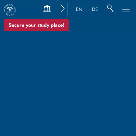
EN
DE
Secure your study place!