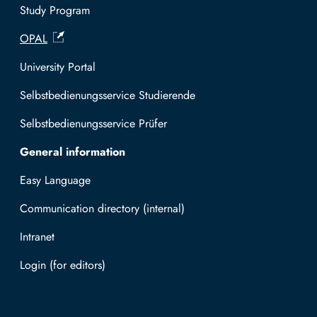
l
e
Study Program
i
r
OPAL
a
r
a
University Portal
m
i
Selbstbedienungsservice Studierende
n
Selbstbedienungsservice Prüfer
e
r
General information
a
l
Easy Language
i
Communication directory (internal)
a
/
Intranet
#
Log in with TUBAF Login