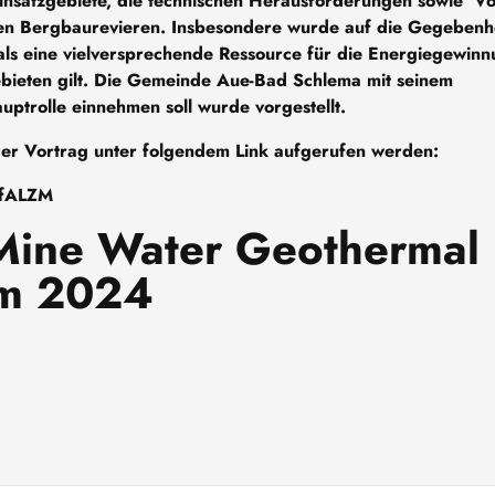
insatzgebiete, die technischen Herausforderungen sowie Vo
en Bergbaurevieren. Insbesondere wurde auf die Gegebenh
ls eine vielversprechende Ressource für die Energiegewin
bieten gilt. Die Gemeinde Aue-Bad Schlema mit seinem
ptrolle einnehmen soll wurde vorgestellt.
 der Vortrag unter folgendem Link aufgerufen werden:
XfALZM
Mine Water Geothermal
um 2024