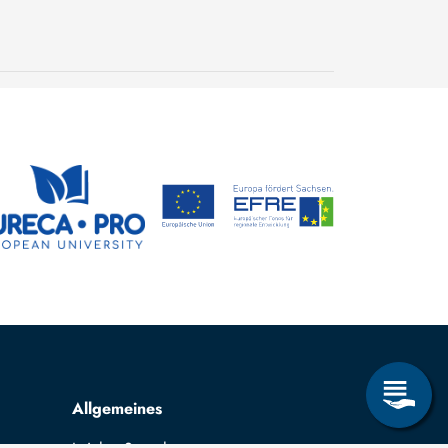
entdeckt: Versteinertes
Holz erzählt 300
24. Juli 2026
Millionen Jahre
Steffen Trümper
Erdgeschichte
Allgemeines