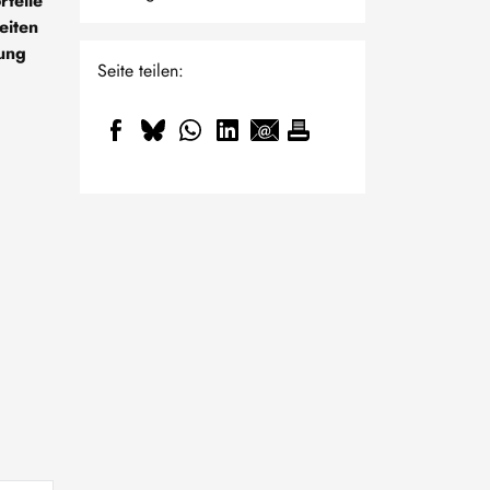
rteile
eiten
nung
Seite teilen: