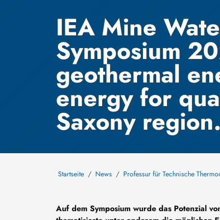
IEA Mine Wate
Symposium 20
geothermal ene
energy for quar
Saxony region
Startseite
News
Professur für Technische Therm
Auf dem Symposium wurde das Potenzial von