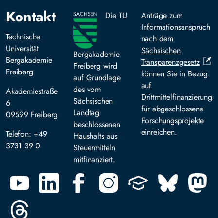
Kontakt
Die TU
Anträge zum
Informationsanspruch
Technische
nach dem
Universität
Sächsischen
Bergakademie
Bergakademie
Transparenzgesetz
Freiberg wird
Freiberg
können Sie in Bezug
auf Grundlage
auf
des vom
Akademiestraße
Drittmittelfinanzierung
Sächsischen
6
für abgeschlossene
Landtag
09599 Freiberg
Forschungsprojekte
beschlossenen
einreichen.
Telefon: +49
Haushalts aus
3731 39 0
Steuermitteln
mitfinanziert.