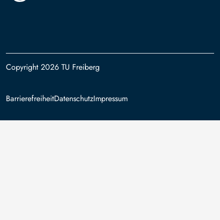
Copyright 2026 TU Freiberg
Footer
Barrierefreiheit
Datenschutz
Impressum