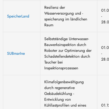
Resilienz der
01.
Wasserversorgung und -
SpeicherLand
-
speicherung im ländlichen
28.
Raum
Selbstständige Unterwasser-
Bauwerksinspektion durch
01.
Roboter zur Optimierung der
SUBmarIne
-
Schadstellendetektion durch
28.
Taucher bei
Inspektionsprozessen
Klimafolgenbewältigung
durch regenerative
Gebäudekühlung -
Entwicklung von
Kühllastprofilen und eines
01.1