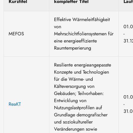
Kurztitel
kompletter Titel
Lauf
Effektive Wärmeleitfähigkeit
von
01.0
MEFOS
Mehrschichtfoliensystemen für
-
eine energieeffiziente
31.1
Raumtemperierung
Resiliente energieangepasste
Konzepte und Technologien
für die Wärme- und
Kälteversorgung von
Gebäuden; Teilvorhaben:
01.
Entwicklung von
ReaKT
-
Nutzungslastprofilen auf
31.
Grundlage demografischer
und soziokultureller
Veränderungen sowie