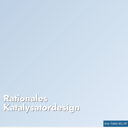
Rationales
Katalysatordesign
Copyright
TUBAF/IEC/RT