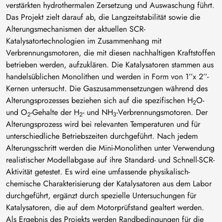
verstärkten hydrothermalen Zersetzung und Auswaschung führt.
Das Projekt zielt darauf ab, die Langzeitstabilität sowie die
Alterungsmechanismen der aktuellen SCR-
Katalysatortechnologien im Zusammenhang mit
Verbrennungsmotoren, die mit diesen nachhaltigen Kraftstoffen
betrieben werden, aufzuklären. Die Katalysatoren stammen aus
handelsüblichen Monolithen und werden in Form von 1’’x 2’’-
Kernen untersucht. Die Gaszusammensetzungen während des
Alterungsprozesses beziehen sich auf die spezifischen H
O-
2
und O
-Gehalte der H
- und NH
-Verbrennungsmotoren. Der
2
2
3
Alterungsprozess wird bei relevanten Temperaturen und für
unterschiedliche Betriebszeiten durchgeführt. Nach jedem
Alterungsschritt werden die Mini-Monolithen unter Verwendung
realistischer Modellabgase auf ihre Standard- und Schnell-SCR-
Aktivität getestet. Es wird eine umfassende physikalisch-
chemische Charakterisierung der Katalysatoren aus dem Labor
durchgeführt, ergänzt durch spezielle Untersuchungen für
Katalysatoren, die auf dem Motorprüfstand gealtert werden.
Als Ergebnis des Projekts werden Randbedingungen für die