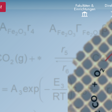
Fakultäten &
Direk
!
Einrichtungen