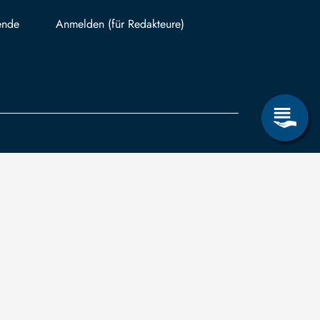
ende
Mit TUBAF Login anmelden
träge zum Informationsanspruch nach dem
hsischen Transparenzgesetz
können Sie in
ug auf Drittmittelfinanzierung für abgeschlossene
schungsprojekte einreichen.