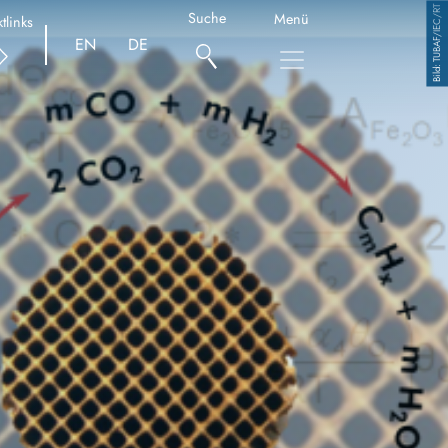
TUBAF/IEC/RT
Suche
Menü
tlinks
EN
DE
Copyright