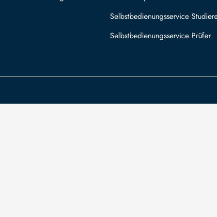
Selbstbedienungsservice Studier
Selbstbedienungsservice Prüfer
Die TU Bergakademie Freiberg wird auf
An
Grundlage des vom Sächsischen Landtag
Säc
beschlossenen Haushalts aus Steuermitteln
Bez
mitfinanziert.
For