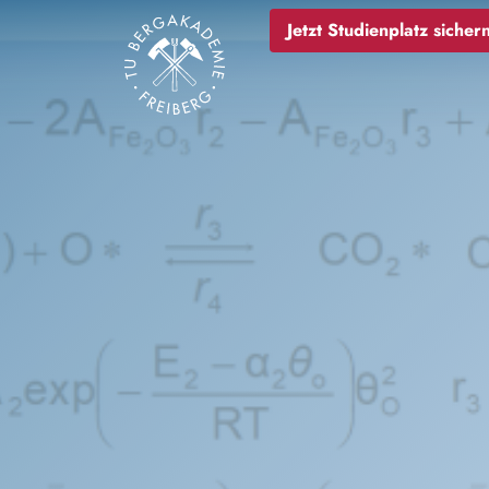
Bild
Jetzt Studienplatz sichern