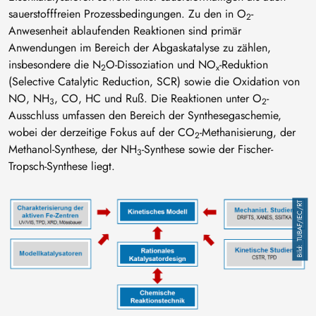
sauerstofffreien Prozessbedingungen. Zu den in O
-
2
Anwesenheit ablaufenden Reaktionen sind primär
Anwendungen im Bereich der Abgaskatalyse zu zählen,
insbesondere die N
O-Dissoziation und NO
-Reduktion
2
x
(Selective Catalytic Reduction, SCR) sowie die Oxidation von
NO, NH
, CO, HC und Ruß. Die Reaktionen unter O
-
3
2
Ausschluss umfassen den Bereich der Synthesegaschemie,
wobei der derzeitige Fokus auf der CO
-Methanisierung, der
2
Methanol-Synthese, der NH
-Synthese sowie der Fischer-
3
Tropsch-Synthese liegt.
Bild
TUBAF/IEC/RT