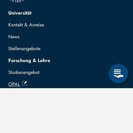
Top navigation
Universität
Kontakt & Anreise
News
Stellenangebote
Forschung & Lehre
Studienangebot
OPAL
Hochschulportal
Selbstbedienungsservice Studierende
Selbstbedienungsservice Prüfer
Allgemeines