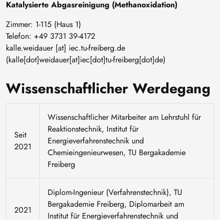
Katalysierte Abgasreinigung (Methanoxidation)
Zimmer: 1-115 (Haus 1)
Telefon: +49 3731 39-4172
kalle
.
weidauer
[at]
iec
.
tu-freiberg
.
de
(kalle[dot]weidauer[at]iec[dot]tu-freiberg[dot]de)
Wissenschaftlicher Werdegang
Wissenschaftlicher Mitarbeiter am Lehrstuhl für
Reaktionstechnik, Institut für
Seit
Energieverfahrenstechnik und
2021
Chemieingenieurwesen, TU Bergakademie
Freiberg
Diplom-Ingenieur (Verfahrenstechnik), TU
Bergakademie Freiberg, Diplomarbeit am
2021
Institut für Energieverfahrenstechnik und