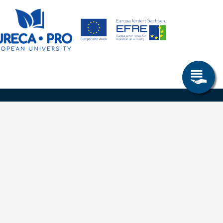
Allgemeines
Leichte Sprache
Kommunikationsverzeichnis (intern)
Intranet
ende
Mit TUBAF Login anmelden