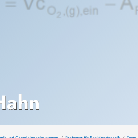
Hahn
technik und Chemieingenieurwesen
Professur für Reaktionstechnik
Team