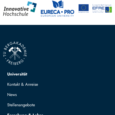
Top navigation
Universität
Kontakt & Anreise
News
Stellenangebote