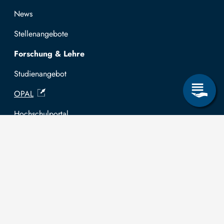
News
Stellenangebote
Forschung & Lehre
Studienangebot
OPAL
Hochschulportal
Selbstbedienungsservice Studierende
Selbstbedienungsservice Prüfer
Allgemeines
Leichte Sprache
Kommunikationsverzeichnis (intern)