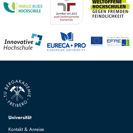
Top navigation
Universität
Kontakt & Anreise