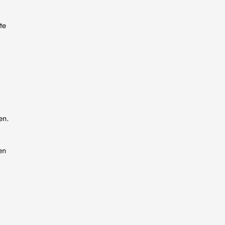
te
en.
en