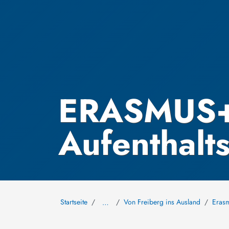
ERASMUS+ 
Aufenthalt
Startseite
Von Freiberg ins Ausland
Eras
…