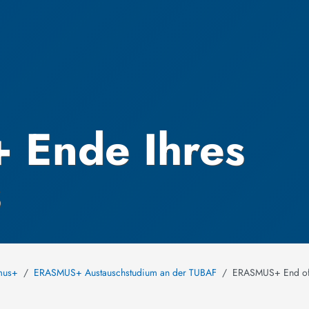
Ende Ihres
s
mus+
ERASMUS+ Austauschstudium an der TUBAF
ERASMUS+ End of 