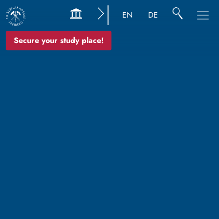
EN
DE
Secure your study place!