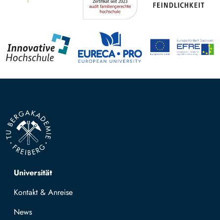
Top navigation
Universität
Kontakt & Anreise
News