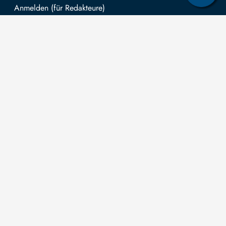
Mit TUBAF Login anmelden
Kontakt
Die TU
Anträge zum
Informationsanspruch
Technische
nach dem
Universität
Sächsischen
Bergakademie
Bergakademie
Transparenzgesetz
Freiberg wird
Freiberg
können Sie in Bezug
auf Grundlage
auf
des vom
Akademiestraße
Drittmittelfinanzierung
Sächsischen
6
für abgeschlossene
Landtag
09599 Freiberg
Forschungsprojekte
beschlossenen
einreichen.
Telefon: +49
Haushalts aus