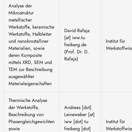
Analyse der
Mikrostruktur
metallischer
Werkstoffe, keramische
David
.
Rafaja
Werkstoffe, Halbleiter
[at]
iww
.
tu-
und nanokrostalliner
Institut für
freiberg
.
de
Materialien, sowie
Werkstoffwis
(Prof. Dr. D.
deren Komposite
Rafaja)
mittels XRD, SEM und
TEM zur Beschreibung
ausgewählter
Materialeigenschaften
Thermische Analyse
der Werkstoffe,
Andreas
[dot]
Beschreibung von
Leineweber
[at]
Phasengleichgewichten
iww
[dot]
tu-
Institut für
sowie
freiberg
[dot]
Werkstoffwis