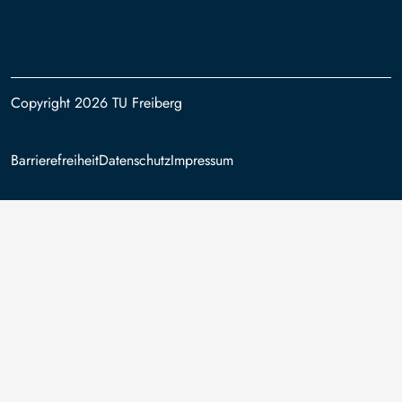
Copyright 2026 TU Freiberg
Footer
Barrierefreiheit
Datenschutz
Impressum