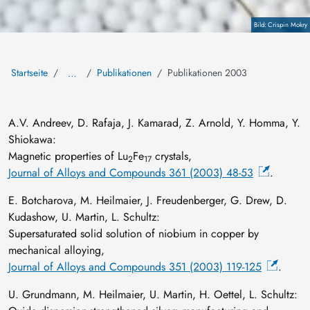
Copyright
Crispin Mokry
Startseite
Publikationen
Publikationen 2003
…
A.V. Andreev, D. Rafaja, J. Kamarad, Z. Arnold, Y. Homma, Y.
Shiokawa:
Magnetic properties of Lu
Fe
crystals,
2
17
Journal of Alloys and Compounds 361 (2003) 48-53
.
E. Botcharova, M. Heilmaier, J. Freudenberger, G. Drew, D.
Kudashow, U. Martin, L. Schultz:
Supersaturated solid solution of niobium in copper by
mechanical alloying,
Journal of Alloys and Compounds 351 (2003) 119-125
.
U. Grundmann, M. Heilmaier, U. Martin, H. Oettel, L. Schultz: