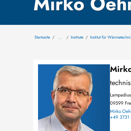
Mirko Oe
Startseite
Institute
Institut für Wärmetech
…
Mirk
Bild
technis
Lampadius-
09599 Fre
Mirko.Oehm
+49 3731 