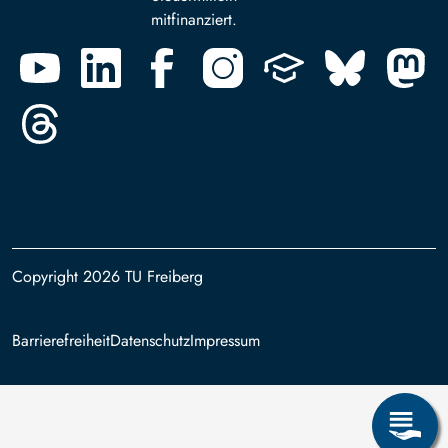
mitfinanziert.
Copyright 2026 TU Freiberg
Footer
Barrierefreiheit
Datenschutz
Impressum