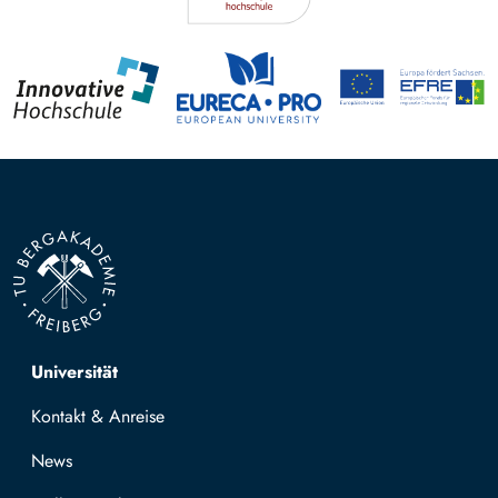
Top navigation
Universität
Kontakt & Anreise
News