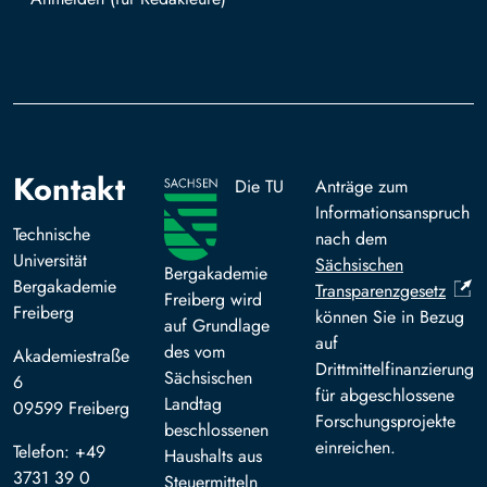
Mit TUBAF Login anmelden
Kontakt
Die TU
Anträge zum
Informationsanspruch
Technische
nach dem
Universität
Sächsischen
Bergakademie
Bergakademie
Transparenzgesetz
Freiberg wird
Freiberg
können Sie in Bezug
auf Grundlage
auf
des vom
Akademiestraße
Drittmittelfinanzierung
Sächsischen
6
für abgeschlossene
Landtag
09599 Freiberg
Forschungsprojekte
beschlossenen
einreichen.
Telefon: +49
Haushalts aus
3731 39 0
Steuermitteln