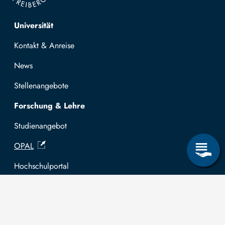
Top navigation
Universität
Kontakt & Anreise
News
Stellenangebote
Forschung & Lehre
Studienangebot
OPAL
Hochschulportal
Selbstbedienungsservice Studierende
Selbstbedienungsservice Prüfer