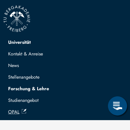
Top navigation
Universität
Kontakt & Anreise
News
Stellenangebote
Forschung & Lehre
Studienangebot
OPAL
Hochschulportal