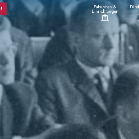
Fakultäten &
Direk
!
Einrichtungen