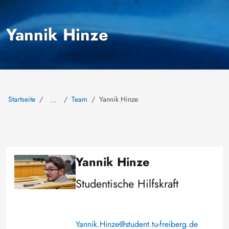
Yannik Hinze
Startseite
Team
Yannik Hinze
…
Yannik Hinze
Bild
Studentische Hilfskraft
Yannik.Hinze@student.tu-freiberg.de