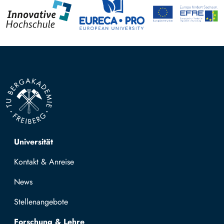
Top navigation
Universität
Kontakt & Anreise
News
Stellenangebote
Forschung & Lehre