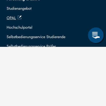
Studienangebot
OPAL
Hochschulportal
Selbstbedienungsservice Studierende
Selbstbedienungsservice Prüfer
Allgemeines
Leichte Sprache
Kommunikationsverzeichnis (intern)
Intranet
Mit TUBAF Login anmelden