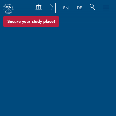
EN
DE
Secure your study place!