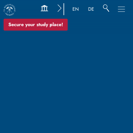
EN
DE
Secure your study place!