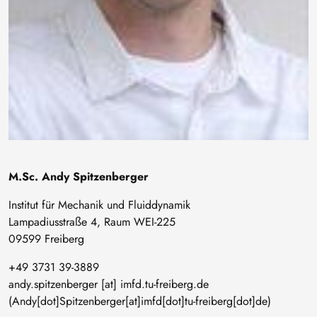
M.Sc. Andy Spitzenberger
Institut für Mechanik und Fluiddynamik
Lampadiusstraße 4, Raum WEI-225
09599 Freiberg
+49 3731 39-3889
andy
.
spitzenberger
[at]
imfd
.
tu-freiberg
.
de
(Andy[dot]Spitzenberger[at]imfd[dot]tu-freiberg[dot]de)