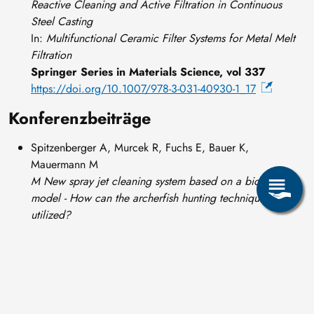
Reactive Cleaning and Active Filtration in Continuous
Steel Casting
In:
Multifunctional Ceramic Filter Systems for Metal Melt
Filtration
Springer Series in Materials Science, vol 337
https://doi.org/10.1007/978-3-031-40930-1_17
Konferenzbeiträge
Spitzenberger A, Murcek R, Fuchs E, Bauer K,
Mauermann M
M New spray jet cleaning system based on a bionic
model - How can the archerfish hunting technique be
utilized?
Fouling and Cleaning in Food Processing
, 2025,
Dresden, Germany, 25 - 27 March
Spitzenberger A, Neumann S, Schwarze R:
Evaluation of Lagrangian Particle Information from VOF
Simulation Data