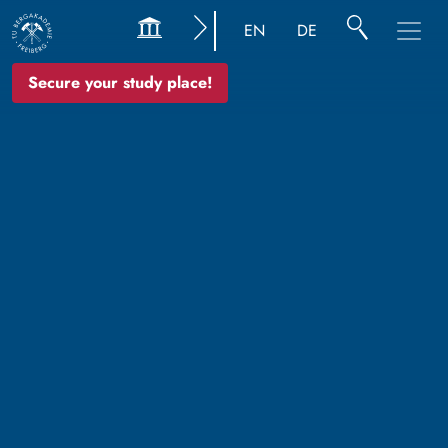
EN
DE
Secure your study place!