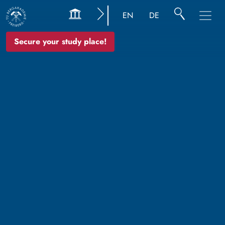
EN
DE
Secure your study place!