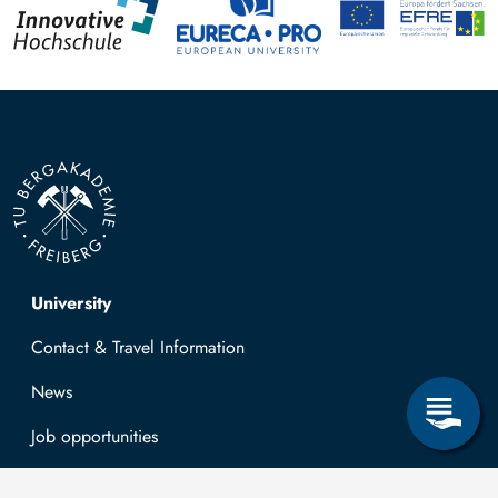
Top navigation
University
Contact & Travel Information
News
Job opportunities
Research & Study