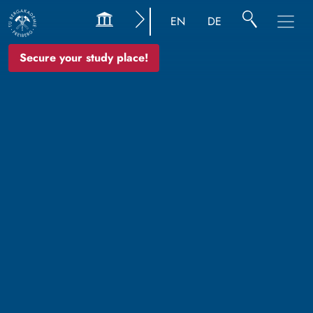
EN
DE
Secure your study place!