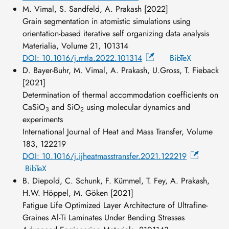
M. Vimal, S. Sandfeld, A. Prakash [2022]
Grain segmentation in atomistic simulations using
orientation-based iterative self organizing data analysis
Materialia, Volume 21, 101314
DOI: 10.1016/j.mtla.2022.101314
BibTeX
D. Bayer-Buhr, M. Vimal, A. Prakash, U.Gross, T. Fieback
[2021]
Determination of thermal accommodation coefficients on
CaSiO
and SiO
using molecular dynamics and
3
2
experiments
International Journal of Heat and Mass Transfer, Volume
183, 122219
DOI: 10.1016/j.ijheatmasstransfer.2021.122219
BibTeX
B. Diepold, C. Schunk, F. Kümmel, T. Fey, A. Prakash,
H.W. Höppel, M. Göken [2021]
Fatigue Life Optimized Layer Architecture of Ultrafine-
Graines Al-Ti Laminates Under Bending Stresses