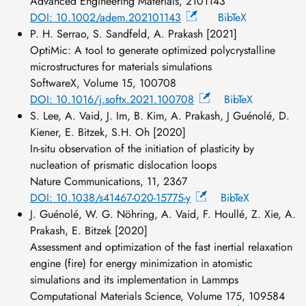
Advanced Engineering Materials, 2101143
DOI: 10.1002/adem.202101143
BibTeX
P. H. Serrao, S. Sandfeld, A. Prakash [2021]
OptiMic: A tool to generate optimized polycrystalline
microstructures for materials simulations
SoftwareX, Volume 15, 100708
DOI: 10.1016/j.softx.2021.100708
BibTeX
S. Lee, A. Vaid, J. Im, B. Kim, A. Prakash, J Guénolé, D.
Kiener, E. Bitzek, S.H. Oh [2020]
In-situ observation of the initiation of plasticity by
nucleation of prismatic dislocation loops
Nature Communications, 11, 2367
DOI: 10.1038/s41467-020-15775-y
BibTeX
J. Guénolé, W. G. Nöhring, A. Vaid, F. Houllé, Z. Xie, A.
Prakash, E. Bitzek [2020]
Assessment and optimization of the fast inertial relaxation
engine (fire) for energy minimization in atomistic
simulations and its implementation in Lammps
Computational Materials Science, Volume 175, 109584