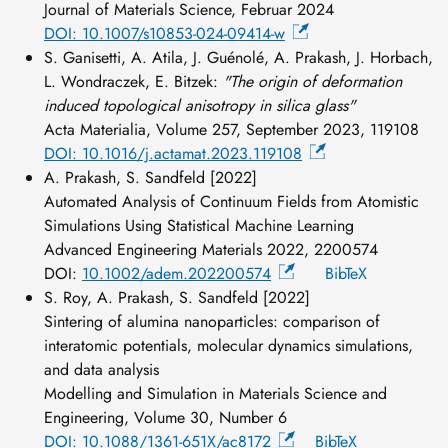
Journal of Materials Science, Februar 2024
DOI: 10.1007/s10853-024-09414-w
S. Ganisetti, A. Atila, J. Guénolé, A. Prakash, J. Horbach,
L. Wondraczek, E. Bitzek:
"The origin of deformation
induced topological anisotropy in silica glass"
Acta Materialia, Volume 257, September 2023, 119108
DOI: 10.1016/j.actamat.2023.119108
A. Prakash, S. Sandfeld [2022]
Automated Analysis of Continuum Fields from Atomistic
Simulations Using Statistical Machine Learning
Advanced Engineering Materials 2022, 2200574
DOI:
10.1002/adem.202200574
BibTeX
S. Roy, A. Prakash, S. Sandfeld [2022]
Sintering of alumina nanoparticles: comparison of
interatomic potentials, molecular dynamics simulations,
and data analysis
Modelling and Simulation in Materials Science and
Engineering, Volume 30, Number 6
DOI: 10.1088/1361-651X/ac8172
BibTeX