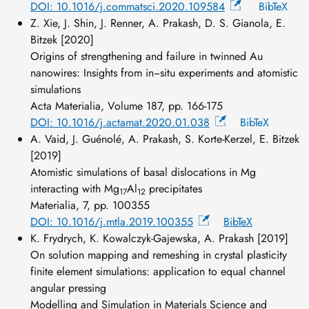
DOI: 10.1016/j.commatsci.2020.109584
BibTeX
Z. Xie, J. Shin, J. Renner, A. Prakash, D. S. Gianola, E.
Bitzek [2020]
Origins of strengthening and failure in twinned Au
nanowires: Insights from in−situ experiments and atomistic
simulations
Acta Materialia, Volume 187, pp. 166-175
DOI: 10.1016/j.actamat.2020.01.038
BibTeX
A. Vaid, J. Guénolé, A. Prakash, S. Korte-Kerzel, E. Bitzek
[2019]
Atomistic simulations of basal dislocations in Mg
interacting with Mg
Al
precipitates
17
12
Materialia, 7, pp. 100355
DOI: 10.1016/j.mtla.2019.100355
BibTeX
K. Frydrych, K. Kowalczyk-Gajewska, A. Prakash [2019]
On solution mapping and remeshing in crystal plasticity
finite element simulations: application to equal channel
angular pressing
Modelling and Simulation in Materials Science and