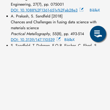
Engineering, 27(7), pp. 075001
DOI: 10.1088%2F1361-651x%2Fab28e3
BibTeX
A. Prakash, S. Sandfeld [2018]
Chances and Challenges in fusing data science with
materials science
Practical Metallography
, 55(8), pp. 493-514
DOI: 10.3139/147.110539
BibTeX
S. Sandfeld, T. Dahmen, F.O.R. Fischer, C. Eberl, S.
Klein, M. Selzer, B. Nestler, J. Möller, F. Mücklich, M.
Engstler, S. Diebels, R. Tschuncky, A. Prakash, .
Steinberger, C. Kübel, H.-G. Herrmann, R. Schubotz
[2018]
Strategiepapier: "Digitale Transformation in der
Materialwissenschaft und Werkstofftechnik"
DGM - Deutsche Gesellschaft für Materialkunde e.V.
A. Prakash, D. Weygand, E. Bitzek [2017]
Influence of grain boundary topology and structure on the
deformation behavior of nanocrystalline aluminum