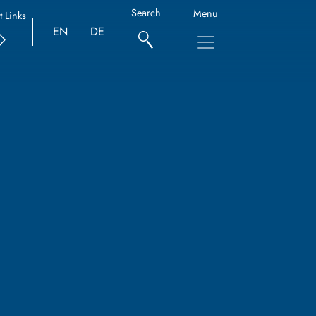
Search
Menu
t Links
EN
DE