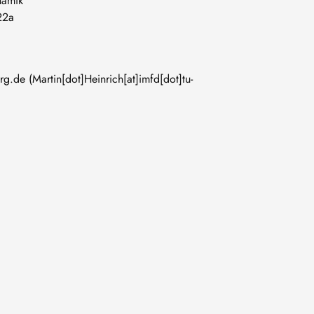
namik
22a
erg
.
de
(Martin[dot]Heinrich[at]imfd[dot]tu-