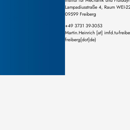
Institut für Mechanik und Fluiddy
Lampadiusstraße 4, Raum WEI-2
09599 Freiberg
+49 3731 39-3053
Martin
.
Heinrich
[at]
imfd
.
tu-freib
freiberg[dot]de)