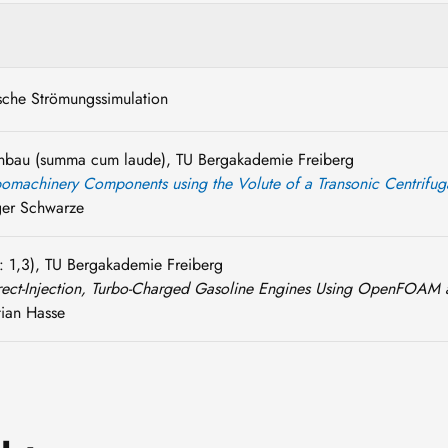
sche Strömungssimulation
enbau (summa cum laude), TU Bergakademie Freiberg
bomachinery Components using the Volute of a Transonic Centrifu
iger Schwarze
 1,3), TU Bergakademie Freiberg
Direct-Injection, Turbo-Charged Gasoline Engines Using OpenFO
stian Hasse