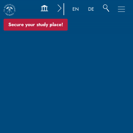
EN
DE
Secure your study place!