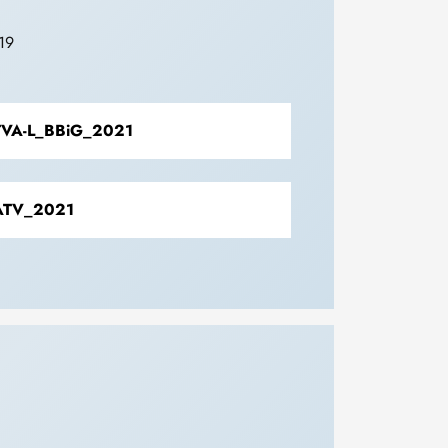
019
VA-L_BBiG_2021
TV_2021