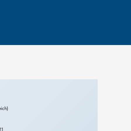
eich)
21