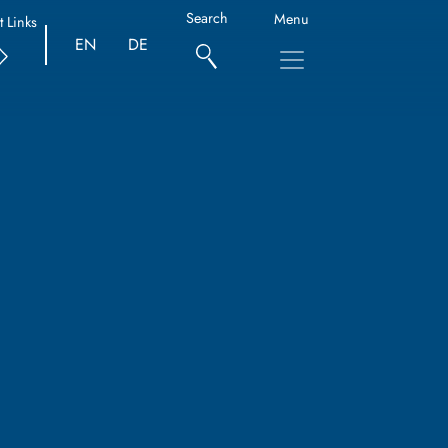
Search
Menu
t Links
EN
DE