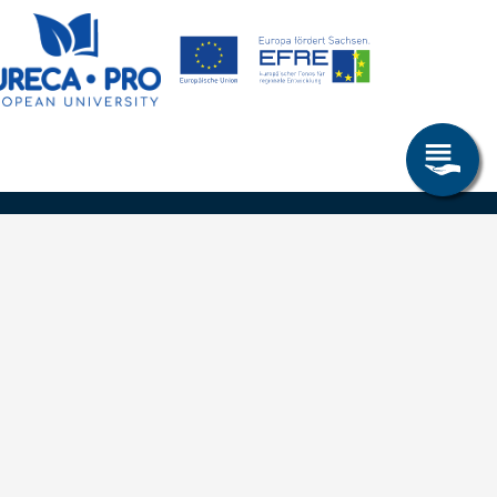
Research & Study
Study Program
OPAL
University Portal
Selbstbedienungsservice Studierende