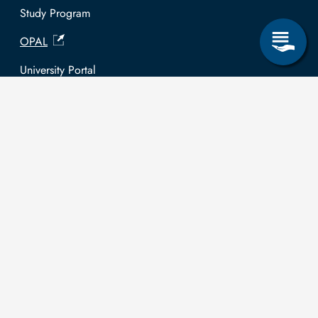
Study Program
OPAL
University Portal
Selbstbedienungsservice Studierende
Selbstbedienungsservice Prüfer
General information
Easy Language
Communication directory (internal)
Intranet
Log in with TUBAF Login