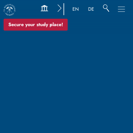
EN
DE
Secure your study place!