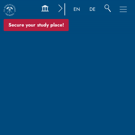
EN
DE
Secure your study place!