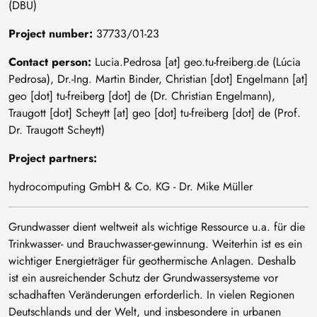
(DBU)
Project number:
37733/01-23
Contact person:
Lucia
.
Pedrosa
[at]
geo
.
tu-freiberg
.
de
(Lúcia
Pedrosa)
, Dr.-Ing. Martin Binder,
Christian
[dot]
Engelmann
[at]
geo
[dot]
tu-freiberg
[dot]
de
(Dr. Christian Engelmann)
,
Traugott
[dot]
Scheytt
[at]
geo
[dot]
tu-freiberg
[dot]
de
(Prof.
Dr. Traugott Scheytt)
Project partners:
hydrocomputing GmbH & Co. KG - Dr. Mike Müller
Grundwasser dient weltweit als wichtige Ressource u.a. für die
Trinkwasser- und Brauchwasser-gewinnung. Weiterhin ist es ein
wichtiger Energieträger für geothermische Anlagen. Deshalb
ist ein ausreichender Schutz der Grundwassersysteme vor
schadhaften Veränderungen erforderlich. In vielen Regionen
Deutschlands und der Welt, und insbesondere in urbanen