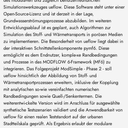
des modula-ren und zugleich benutzerfreundlichen
Simulationswerkzeuges ueflow. Diese Software steht unter einer
Open-Source-Lizenz und ist derzeit in der Lage,
Grundwasserströmungsprozesse abzubilden. Im weiteren
Entwicklungsablauf ist es geplant, auch Algorithmen zur
Simulation des Stoff- und Wärmetransports in porösen Medien
zu implementieren. Die Besonderheit von ueflow liegt dabei in
der interaktiven Schnittstellenkomponente pymf6. Diese
ermöglicht es dem Endnutzer, komple-xe Randbedingungen
und Prozesse in das MODFLOW 6-Framework (MF6) zu
integrieren. Das Folgeprojekt ModSimple - Phase 2 - soll
ueflow hinsichtlich der Abbildung von Stoff- und
Wärmetransportprozessen erweitern, inklusive der Kopplung
mit analytischen so-wie vereinfachten numerischen
Randbedingungen sowie Quell-/Senkentermen. Die
weiterentwi-ckelte Version wird im Anschluss für ausgewählte
synthetische Testszenarien validiert und die Anwendbarkeit von
ueflow für einen realen Teststandort auf der urbanen
Stadtteilskala geprüft. Als Ergebnis erlaubt der modulare