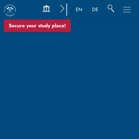
EN
DE
Secure your study place!