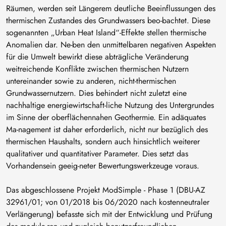
Räumen, werden seit Längerem deutliche Beeinflussungen des
thermischen Zustandes des Grundwassers beo-bachtet. Diese
sogenannten „Urban Heat Island“-Effekte stellen thermische
Anomalien dar. Ne-ben den unmittelbaren negativen Aspekten
für die Umwelt bewirkt diese abträgliche Veränderung
weitreichende Konflikte zwischen thermischen Nutzern
untereinander sowie zu anderen, nicht-thermischen
Grundwassernutzern. Dies behindert nicht zuletzt eine
nachhaltige energiewirtschaft-liche Nutzung des Untergrundes
im Sinne der oberflächennahen Geothermie. Ein adäquates
Ma-nagement ist daher erforderlich, nicht nur bezüglich des
thermischen Haushalts, sondern auch hinsichtlich weiterer
qualitativer und quantitativer Parameter. Dies setzt das
Vorhandensein geeig-neter Bewertungswerkzeuge voraus.
Das abgeschlossene Projekt ModSimple - Phase 1 (DBU-AZ
32961/01; von 01/2018 bis 06/2020 nach kostenneutraler
Verlängerung) befasste sich mit der Entwicklung und Prüfung