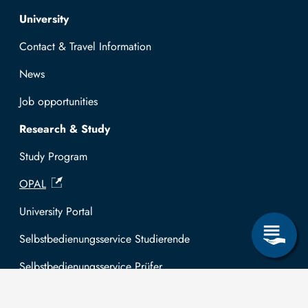
Top navigation
University
Contact & Travel Information
News
Job opportunities
Research & Study
Study Program
OPAL
University Portal
Selbstbedienungsservice Studierende
Selbstbedienungsservice Prüfer
General information