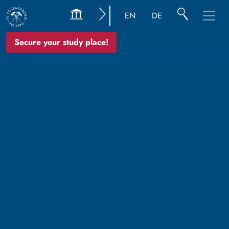
EN
DE
Secure your study place!