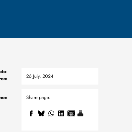
oto-
26 July, 2024
 vom
nnen
Share page: