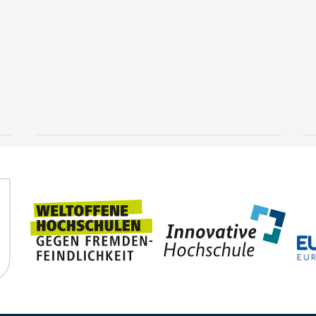
Knowledge that goes
deeper
3 August, 2026
TUBAF