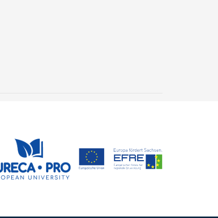
New geological archive
discovered: fossilised
wood reveals 300 million
24 July, 2026
years of Earth’s history
Steffen Trümper