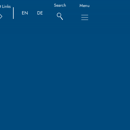
Search
Menu
t Links
EN
DE